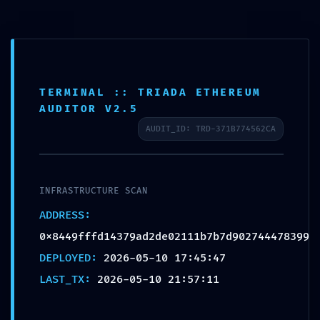
Seleccionar página
TERMINAL :: TRIADA ETHEREUM
AUDITOR V2.5
AUDIT_ID: TRD-371B774562CA
INTERNAL PORT
EXPOSED:
INFRASTRUCTURE SCAN
0x8449fffd14379ad2de02
ADDRESS:
111b7b7d902744478399
0x8449fffd14379ad2de02111b7b7d902744478399
:: Risk Assessment:
DEPLOYED:
2026-05-10 17:45:47
Exposed Internal Debug
LAST_TX:
2026-05-10 21:57:11
Ports
May 10, 2026
|
Uncategorized