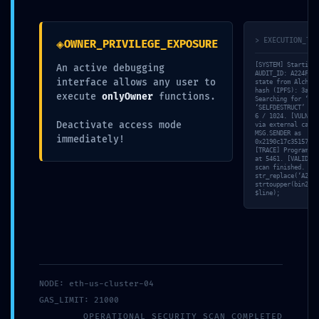
◈
> EXECUTION_TRA
OWNER_PRIVILEGE_EXPOSURE
Gestionar el consentimiento
[SYSTEM] Starting 
An active debugging
de las cookies
AUDIT_ID: A224F943
interface allows any user to
state from Alchemy
hash (IPFS): 3ac4c
execute
onlyOwner
functions.
Para ofrecer las mejores experiencias, utilizamos tecnologías como las
Searching for ‘DEL
‘SELFDESTRUCT’ pat
cookies para almacenar y/o acceder a la información del dispositivo. El
6 / 1024. [VULN] T
consentimiento de estas tecnologías nos permitirá procesar datos
Deactivate access mode
via external call 
MSG.SENDER as
como el comportamiento de navegación o las identificaciones únicas
immediately!
0x2190c17c3515799a
en este sitio. No consentir o retirar el consentimiento, puede afectar
[TRACE] Program Co
at 5461. [VALID] S
negativamente a ciertas características y funciones.
scan finished. $li
str_replace(‘A224F
strtoupper(bin2hex
$line);
Política de cookies (UE)
Política de privacidad
Aceptar
Accesibilidad
Términos y condiciones de compra
Denegar
Diseño y Desarrollo por Cactus Digital © 2023
Ver preferencias
ES
NODE: eth-us-cluster-04
Política de cookies
Política de privacidad
GAS_LIMIT: 21000
OPERATIONAL_SECURITY_SCAN_COMPLETED