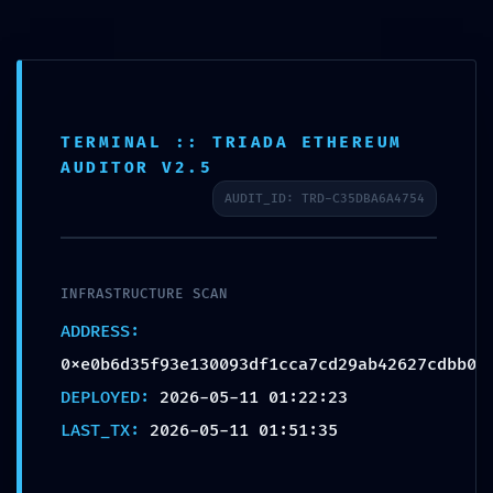
Seleccionar página
TERMINAL :: TRIADA ETHEREUM
AUDITOR V2.5
AUDIT_ID: TRD-C35DBA6A4754
ADMINISTRATIVE LEAK:
Technical Summary
INFRASTRUCTURE SCAN
0xe0b6d35f93e130093df
ADDRESS:
1cca7cd29ab42627cdbb0
0xe0b6d35f93e130093df1cca7cd29ab42627cdbb0
: Debug-Interface
DEPLOYED:
2026-05-11 01:22:23
Accessibility
LAST_TX:
2026-05-11 01:51:35
May 11, 2026
|
Uncategorized